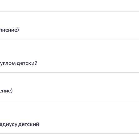
лнение)
 углом детский
ение)
адиусу детский