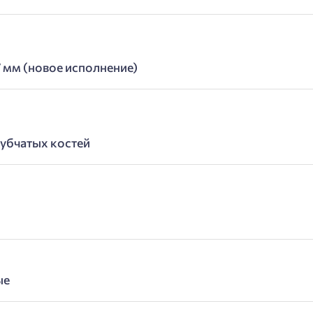
 мм (новое исполнение)
рубчатых костей
и
ые