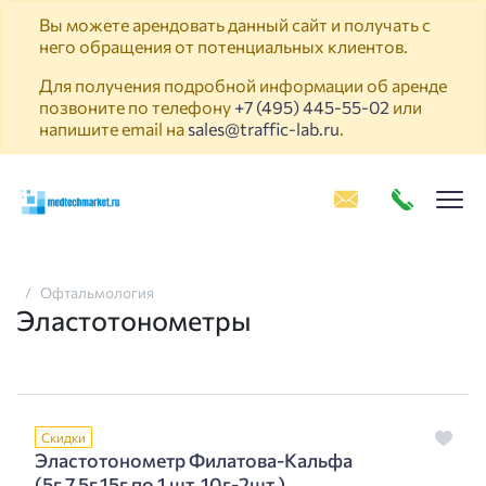
Вы можете арендовать данный сайт и получать с
него обращения от потенциальных клиентов.
Для получения подробной информации об аренде
позвоните по телефону
+7 (495) 445-55-02
или
напишите email на
sales@traffic-lab.ru
.
Пок
Офтальмология
Эластотонометры
Скидки
Эластотонометр Филатова-Кальфа
(5г,7.5г,15г по 1 шт.,10г-2шт.)