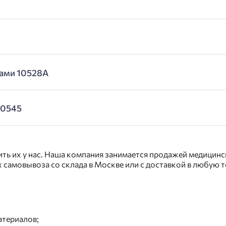
ками 10528А
10545
упить их у нас. Наша компания занимается продажей медици
ях самовывоза со склада в Москве или с доставкой в любую 
атериалов;