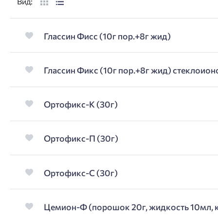
Вид:
Глассин Фисс (10г пор.+8г жид)
Глассин Фикс (10г пор.+8г жид) стеклоион
Ортофикс-К (30г)
Ортофикс-П (30г)
Ортофикс-С (30г)
Цемион-Ф (порошок 20г, жидкость 10мл, 