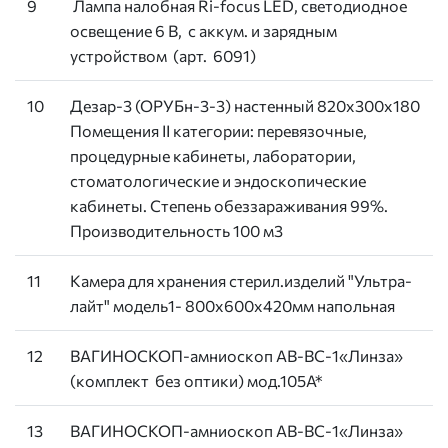
9
Лампа налобная Ri-focus LED, светодиодное
освещение 6 В, с аккум. и зарядным
устройством (арт. 6091)
10
Дезар-3 (ОРУБн-3-3) настенный 820х300х180
Помещения II категории: перевязочные,
процедурные кабинеты, лаборатории,
стоматологические и эндоскопические
кабинеты. Степень обеззараживания 99%.
Производительность 100 м3
11
Камера для хранения стерил.изделий "Ультра-
лайт" модель1- 800х600х420мм напольная
12
ВАГИНОСКОП-амниоскоп АВ-ВС-1«Линза»
(комплект без оптики) мод.105А*
13
ВАГИНОСКОП-амниоскоп АВ-ВС-1«Линза»