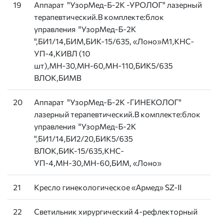
19
Аппарат "УзорМед-Б-2К -УРОЛОГ" лазерный
терапевтический.В комплекте:блок
управления "УзорМед-Б-2К
",БИ1/14,БИМ,БИК-15/635, «Лоно»М1,КНС-
УП-4,КИВЛ (10
шт),МН-30,МН-60,МН-110,БИК5/635
ВЛОК,БИМВ
20
Аппарат "УзорМед-Б-2К -ГИНЕКОЛОГ"
лазерный терапевтический.В комплекте:блок
управления "УзорМед-Б-2К
",БИ1/14,БИ2/20,БИК5/635
ВЛОК,БИК-15/635,КНС-
УП-4,МН-30,МН-60,БИМ, «Лоно»
21
Кресло гинекологическое «Армед» SZ-II
22
Светильник хирургический 4-рефлекторный