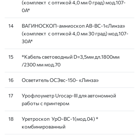
(комплект с оптикой 4,0 мм 0 град) мод.107-
0А*
14
ВАГИНОСКОП-амниоскоп АВ-ВС-1«Линза»
(комплект с оптикой 4,0 мм 30 град) мод.107-
30А*
15
*Кабель световодный D=3,5мм дл.1800мм
/2300 мм мод.70
16
Осветитель ОСЭвс-150- «Линза»
17
Урофлоуметр Urocap-III для автономной
работы с принтером
18
Уретроскоп УрО-ВС-1(мод.04) *
комбинированный