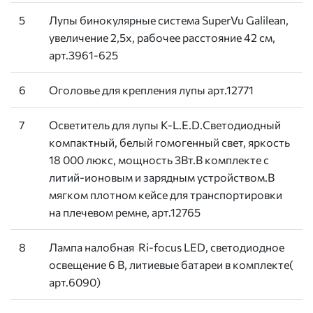
5
Лупы бинокулярные система SuperVu Galilean,
увеличение 2,5х, рабочее расстояние 42 см,
арт.3961-625
6
Оголовье для крепления лупы арт.12771
7
Осветитель для лупы K-L.E.D.Светодиодный
компактный, белый гомогенный свет, яркость
18 000 люкс, мощность 3Вт.В комплекте с
литий-ионовым и зарядным устройством.В
мягком плотном кейсе для транспортировки
на плечевом ремне, арт.12765
8
Лампа налобная Ri-focus LED, светодиодное
освещение 6 В, литиевые батареи в комплекте(
арт.6090)