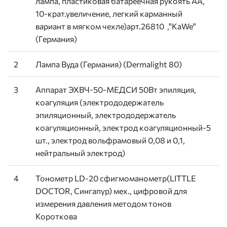
лампа, пластиковая батареечная рукоять АА,
10-крат.увеличение, легкий карманный
вариант в мягком чехле)арт.26810 ,"KaWe"
(Германия)
2
Лампа Вуда (Германия) (Dermalight 80)
3
Аппарат ЭХВЧ-50-МЕДСИ 50Вт эпиляция,
коагуляция (электрододержатель
эпиляционный, электрододержатель
коагуляционный, электрод коагуляционный-5
шт., электрод вольфрамовый 0,08 и 0,1,
нейтральный электрод)
4
Тонометр LD-20 сфигмоманометр(LITTLE
DOCTOR, Сингапур) мех., цифровой для
измерения давления методом тонов
Короткова