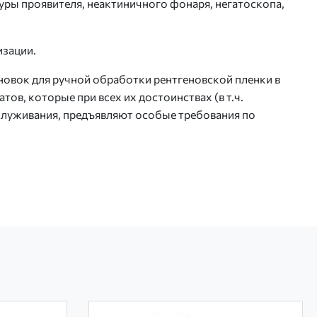
ры проявителя, неактиничного фонаря, негатоскопа,
изации.
новок для ручной обработки рентгеновской пленки в
ов, которые при всех их достоинствах (в т.ч.
служивания, предъявляют особые требования по