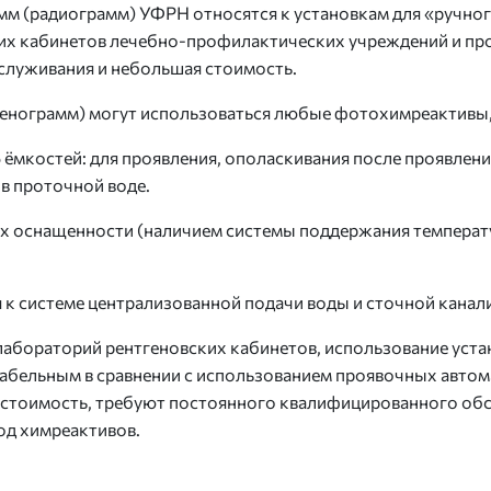
м (радиограмм) УФРН относятся к установкам для «ручного
ких кабинетов лечебно-профилактических учреждений и п
бслуживания и небольшая стоимость.
енограмм) могут использоваться любые фотохимреактивы,
 ёмкостей: для проявления, ополаскивания после проявлени
в проточной воде.
их оснащенности (наличием системы поддержания температу
к системе централизованной подачи воды и сточной канал
лабораторий рентгеновских кабинетов, использование уста
абельным в сравнении с использованием проявочных автомат
ю стоимость, требуют постоянного квалифицированного об
од химреактивов.