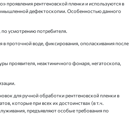
» проявления рентгеновской пленки и используются в
ромышленной дефектоскопии. Особенностью данного
 по усмотрению потребителя.
я в проточной воде, фиксирования, ополаскивания после
ры проявителя, неактиничного фонаря, негатоскопа,
изации.
новок для ручной обработки рентгеновской пленки в
ов, которые при всех их достоинствах (в т.ч.
служивания, предъявляют особые требования по