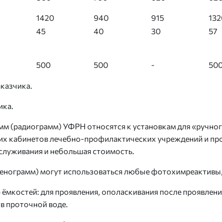
1420
940
915
132
45
40
30
57
500
500
-
50
казчика.
ика.
м (радиограмм) УФРН относятся к установкам для «ручного
ких кабинетов лечебно-профилактических учреждений и п
бслуживания и небольшая стоимость.
енограмм) могут использоваться любые фотохимреактивы,
 ёмкостей: для проявления, ополаскивания после проявлени
в проточной воде.