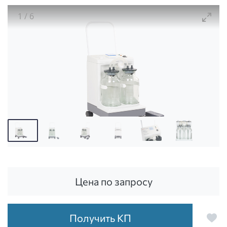
1
/
6
Отсасыватель хирургический 7А-23D (20 л/мин)
Цена по запросу
Получить КП