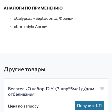
АНАЛОГИ ПО ПРИМЕНЕНИЮ
«Calypso» «Septodont», Франция
«Korsodyl» Англия
Другие товары
Белагель О набор 12 % (3шпр*5мл) д/дом.
отбеливания
Получить КП
Цена по запросу