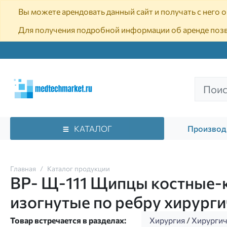
Вы можете арендовать данный сайт и получать с него
Для получения подробной информации об аренде поз
КАТАЛОГ
Производ
Главная
Каталог продукции
ВР- Щ-111 Щипцы костные-к
изогнутые по ребру хирург
Товар встречается в разделах:
Хирургия
/
Хирурги