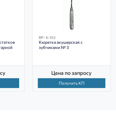
ВР- К-103
статков
Кюретка акушерская с
тарной
зубчиками № 3
су
Цена по запросу
Получить КП