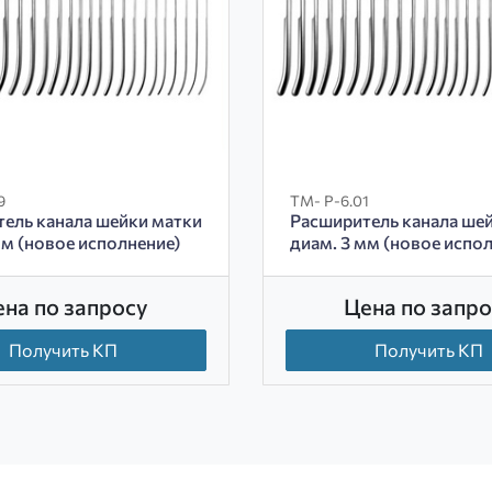
9
ТМ- Р-6.01
ель канала шейки матки
Расширитель канала ше
мм (новое исполнение)
диам. 3 мм (новое испо
ена по запросу
Цена по запро
Получить КП
Получить КП