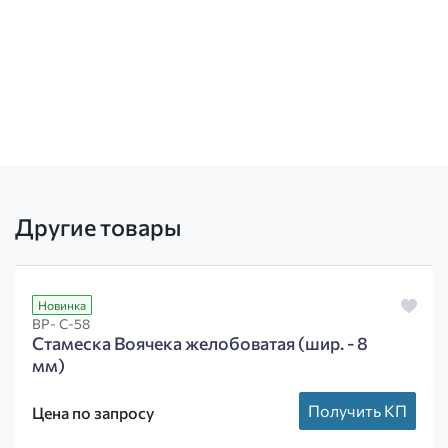
Другие товары
Новинка
ВР- С-58
Стамеска Воячека желобоватая (шир. - 8
мм)
Получить КП
Цена по запросу