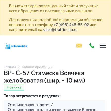
Вы можете арендовать данный сайт и получать с
него обращения от потенциальных клиентов.
Для получения подробной информации об аренде
позвоните по телефону
+7 (495) 445-55-02
или
напишите email на
sales@traffic-lab.ru
.
Пок
Главная
Каталог продукции
ВР- C-57 Стамеска Воячека
желобоватая (шир. - 10 мм)
Новинка
Товар встречается в разделах:
Оториноларингология
/
Оторинолариногологические стамески Воячека