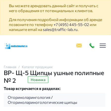
Вы можете арендовать данный сайт и получать с
него обращения от потенциальных клиентов.
Для получения подробной информации об аренде
позвоните по телефону
+7 (495) 445-55-02
или
напишите email на
sales@traffic-lab.ru
.
Пок
Главная
Каталог продукции
ВР- Щ-5 Щипцы ушные полипные
№ 2
Новинка
Товар встречается в разделах:
Оториноларингология
/
Оторинолариногологические щипцы