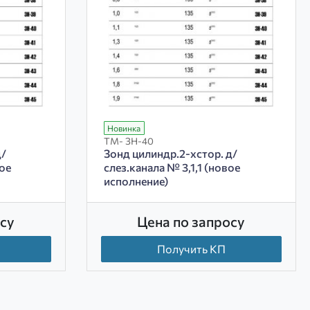
Новинка
ТМ- ЗН-40
д/
Зонд цилиндр.2-хстор. д/
вое
слез.канала № 3,1,1 (новое
исполнение)
су
Цена по запросу
Получить КП