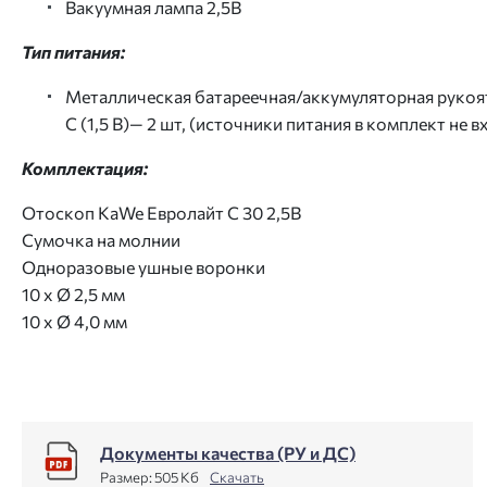
Вакуумная лампа 2,5В
Тип питания:
Металлическая батареечная/аккумуляторная рукоят
С (1,5 В)— 2 шт, (источники питания в комплект не в
Комплектация:
Отоскоп KaWe Евролайт С 30 2,5В
Сумочка на молнии
Одноразовые ушные воронки
10 x Ø 2,5 мм
10 x Ø 4,0 мм
Документы качества (РУ и ДС)
Размер:
505 Кб
Скачать