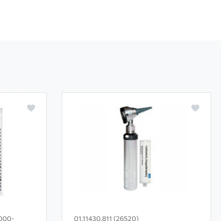
6000-
01.11430.811 (26520)