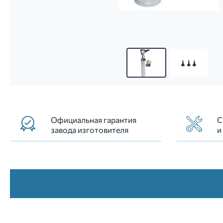
01.11130.001 (24830) Отоскоп диагностический м
Официальная гарантия
С
завода изготовителя
и