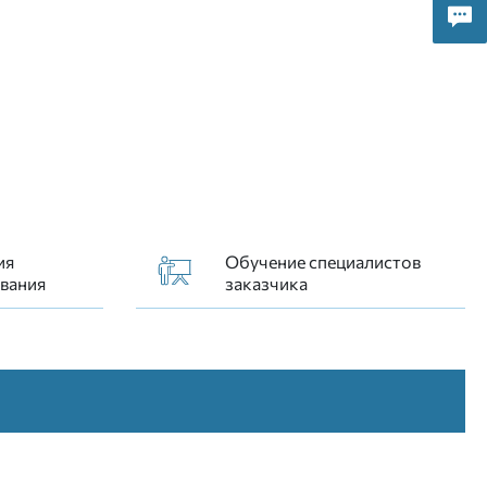
лик) в комплекте с сумкой
ия
Обучение специалистов
вания
заказчика