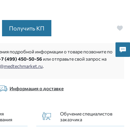
Получить КП
ения подробной информации о товаре позвоните по
+7 (499) 450-50-56
или отправьте свой запрос на
s@medtechmarket.ru
.
Информация о доставке
ия
Обучение специалистов
вания
заказчика