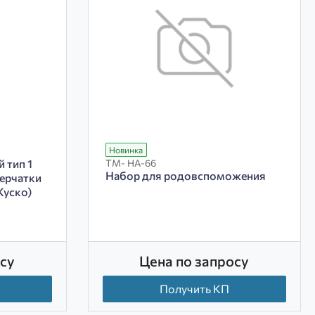
Новинка
 тип 1
ТМ- НА-66
Набор для родовспоможения
перчатки
Куско)
су
Цена по запросу
Получить КП