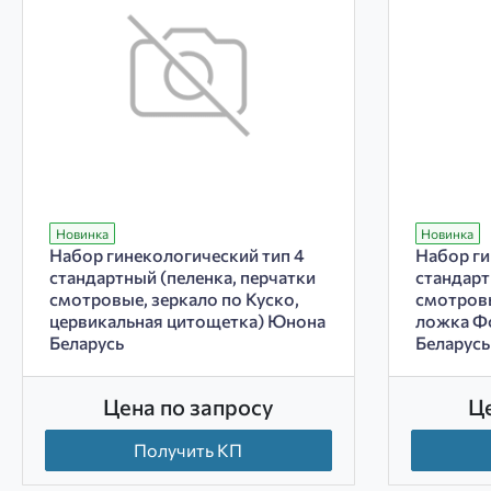
Новинка
Новинка
Набор гинекологический тип 4
Набор ги
стандартный (пеленка, перчатки
стандарт
смотровые, зеркало по Куско,
смотровы
цервикальная цитощетка) Юнона
ложка Ф
Беларусь
Беларусь
Цена по запросу
Ц
Получить КП