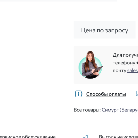
Цена по запросу
Для получ
телефону
почту
sale
Способы оплаты
Все товары:
Симург (Белару
ервисное обслуживание
Выгодные услов