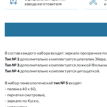
завода изготовителя
и
В состав каждого набора входит: зеркало прозрачное пл
Тип № 2
дополнительно комплектуется шпателем Эйера.
Тип № 3
дополнительно комплектуется ложкой Фолькма
Тип № 4
дополнительно комплектуется цитощеткой.
В набор гинекологический
тип № 5
входят:
- пеленка 40 х 60,
- перчатки смотровые,
- зеркало по Куско,
- цитощетка,