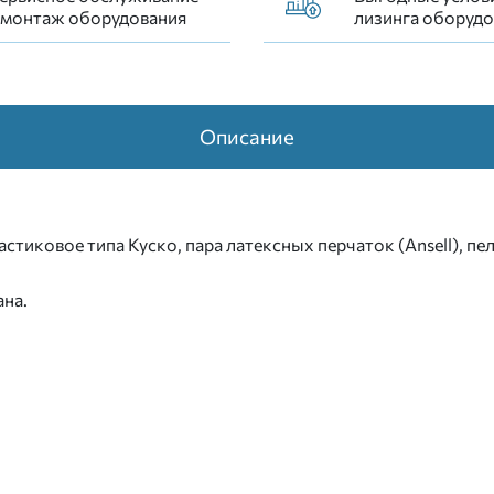
 монтаж оборудования
лизинга оборудо
Описание
астиковое типа Куско, пара латексных перчаток (Ansell), п
на.