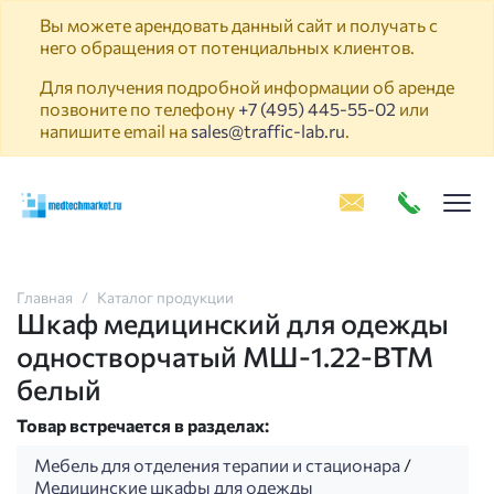
Вы можете арендовать данный сайт и получать с
него обращения от потенциальных клиентов.
Для получения подробной информации об аренде
позвоните по телефону
+7 (495) 445-55-02
или
напишите email на
sales@traffic-lab.ru
.
Пок
Главная
Каталог продукции
Шкаф медицинский для одежды
одностворчатый МШ-1.22-ВТМ
белый
Товар встречается в разделах:
Мебель для отделения терапии и стационара
/
Медицинские шкафы для одежды