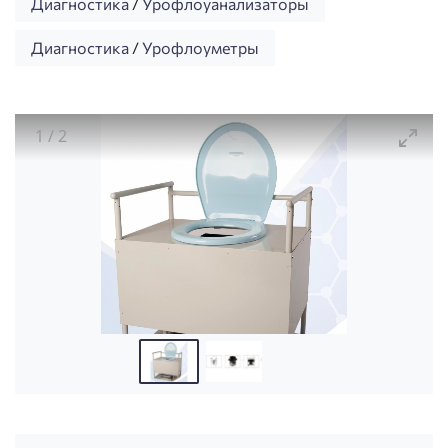
Диагностика
/
Урофлоуанализаторы
Диагностика
/
Урофлоуметры
1
/
2
Урофлоуанализатор (комплекс для неинвазивной