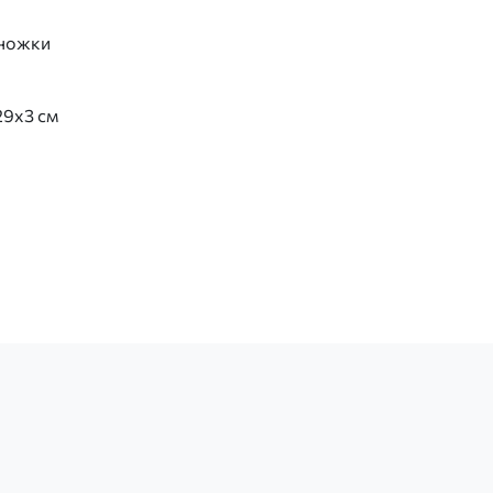
 ножки
29х3 см