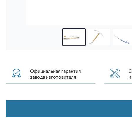
ВМС Т-образной формы с системой введения конт
Официальная гарантия
С
завода изготовителя
и