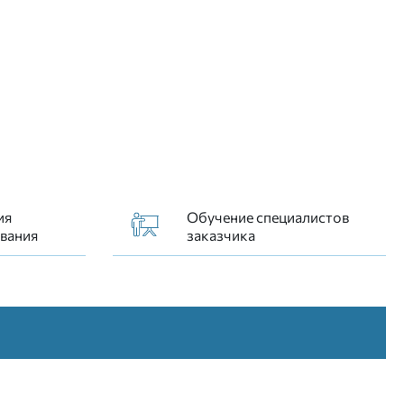
еди не содержит дополнительных
ия
Обучение специалистов
вания
заказчика