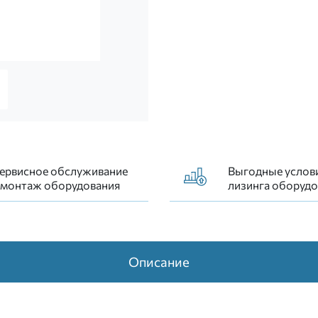
рацептива «Наутилус», «Juno Gold» - сплав золота и м
ервисное обслуживание
Выгодные услов
 монтаж оборудования
лизинга оборудо
Описание