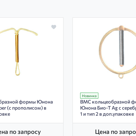
Новинка
бразной формы Юнона
ВМС кольцеобразной 
per (с прополисом) в
Юнона Био-Т Ag с сереб
овке
1 и тип 2 в доп.упаковке
ена по запросу
Цена по запро