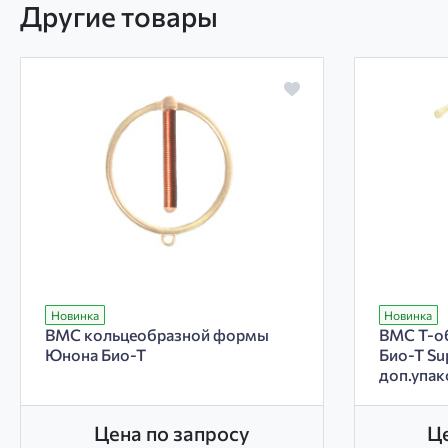
Другие товары
Новинка
Новинка
ВМС кольцеобразной формы
ВМС Т-о
Юнона Био-Т
Био-Т Su
доп.упак
Цена по запросу
Ц