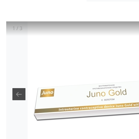
1
/
3