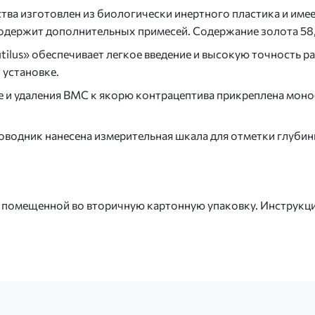
тва изготовлен из биологически инертного пластика и им
 содержит дополнительных примесей. Содержание золота 58
tilus» обеспечивает легкое введение и высокую точность р
 установке.
е и удаления ВМС к якорю контрацептива прикреплена моно
роводник нанесена измерительная шкала для отметки глубин
, помещенной во вторичную картонную упаковку. Инструкци