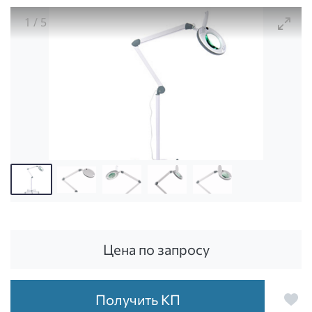
1
/
5
Лампа-лупа косметологическая АтисМед ЛЛ-5 на 
Цена по запросу
Получить КП