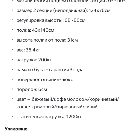
механический подъем головной секции : 0° - 50°
размер 2 секции (неподвижная): 124х76см
регулировка высоты: 68 -86см
полка: 43х140см
высота полки от пола: 31см
вес: 36,4кг
нагрузка: 200кг
рама из бука – гарантия 3 года
поверхность винил-люкс
поролон: 6см
цвет – бежевый/кофе молоком/коричневый/
кофе/ кремовый/бирюзовый/синий
статическая нагрузка: 1200кг
Упаковка: