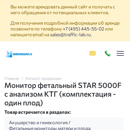
Вы можете арендовать данный сайт и получать с
него обращения от потенциальных клиентов.
Для получения подробной информации об аренде
позвоните по телефону
+7 (495) 445-55-02
или
напишите email на
sales@traffic-lab.ru
.
Пок
Главная
Каталог продукции
Монитор фетальный STAR 5000F
с анализом КТГ (комплектация -
один плод)
Товар встречается в разделах:
Акушерство и гинекология
/
Фетальные мониторы матери и плода