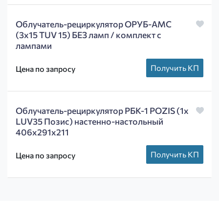
Облучатель-рециркулятор ОРУБ-АМС
(3х15 TUV 15) БЕЗ ламп / комплект с
лампами
Получить КП
Цена по запросу
Облучатель-рециркулятор РБК-1 POZIS (1х
LUV35 Позис) настенно-настольный
406х291х211
Получить КП
Цена по запросу