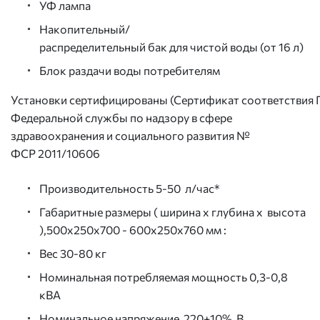
УФ лампа
Накопительный/
распределительный бак для чистой воды (от 16 л)
Блок раздачи воды потребителям
Установки сертифицированы (Сертификат соответствия 
Федеральной службы по надзору в сфере
здравоохранения и социального развития №
ФСР 2011/10606
Производительность
5-50
л
/
час
*
Габаритные
размеры
(
ширина х глубина х
высота
),
500
х
250
х
700
-
600
х
250
х
760
мм
:
Вес
30-80
кг
Номинальная
потребляемая
мощность
0,3-0,8
кВА
Номинальное
напряжение
220+10%
В