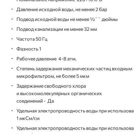
Давление
исходной
воды
,
не
менее 2
бар
Подвод исходной
воды
не
менее
½``
дюймы
Подвод
канализации
не
менее
32
мм
Частота
50
Гц
Фазность 1
Рабочее
давление
4-8
атм
.
Степень
задержания
механических
частиц
входным
микрофильтром
,
не более 5
мкм
Задержание
свободного
хлора
и
высокомолекулярных
органических
соединений -
Да
Удельная
электропроводность
воды
при
использова
1
мкСм
/
см
Удельная
электропроводность
воды
при
использова