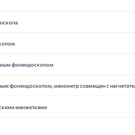
доскопа
скопом
енным фонендоскопом
нным фонендоскопом, манометр совмещен с нагнетат
тскими манжетками