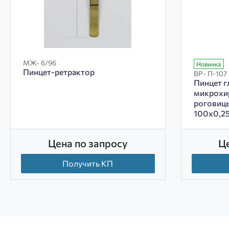
МЖ- 6/96
Новинка
Пинцет-ретрактор
ВР- П-107
Пинцет г
микрохи
роговицы
100х0,2
Цена по запросу
Ц
Получить КП