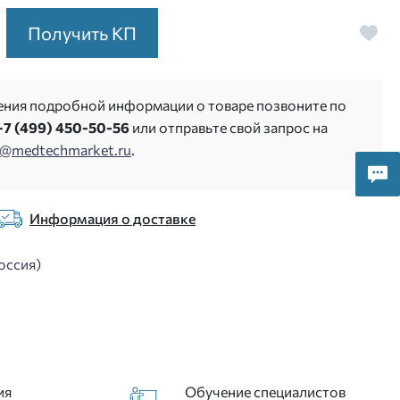
Получить КП
ения подробной информации о товаре позвоните по
+7 (499) 450-50-56
или отправьте свой запрос на
s@medtechmarket.ru
.
Информация о доставке
оссия)
ия
Обучение специалистов