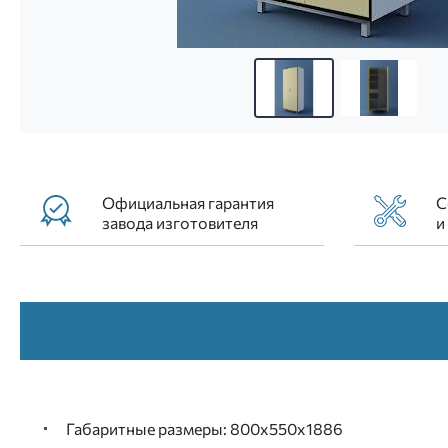
Шкаф для старшей медсестры с трейзером двух
Официальная гарантия
С
завода изготовителя
и
Габаритные размеры: 800х550х1886