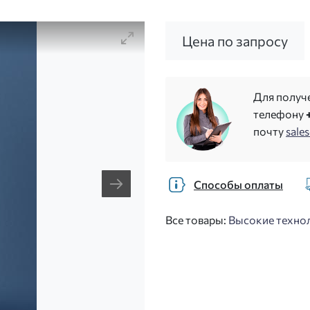
Цена по запросу
Для получ
телефону
почту
sale
Способы оплаты
Все товары:
Высокие технол