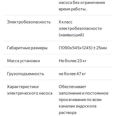
насоса без ограничения
время работы.
Электробезопасность
II класс
электробезопасности
(наивысший)
Габаритные размеры
(1090х545х1245) ± 25мм
Масса установки
Не более 23 кг
Грузоподъемность
не более 47 кг
Характеристики
Обеспечивает
электрического насоса
заполнение и постоянное
прокачивание по всем
каналам эндоскопа
раствора