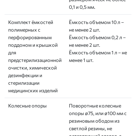
0,1 и 0,5 мм.
Комплект ёмкостей
Ёмкость объемом 10 л –
полимерных с
не менее 2 шт.
перфорированным
Ёмкость объемом 0,2 л –
поддоном и крышкой
не менее 2 шт.
для
Ёмкость объемом 1 л – не
предстерилизационной
менее 1 шт.
очистки, химической
дезинфекции и
стерилизации
медицинских изделий
Колесные опоры
Поворотные колесные
опоры ø75, или ø100 мм с
резиновым ободом из
светлой резины, не
оставляющей следов, с