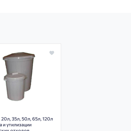
 20л, 35л, 50л, 65л, 120л
а и утилизации
ских отходов