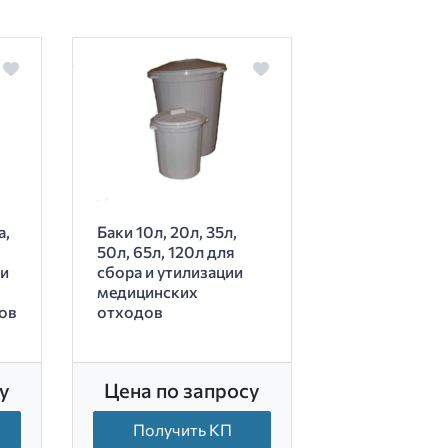
а,
Баки 10л, 20л, 35л,
50л, 65л, 120л для
 и
сбора и утилизации
медицинских
ов
отходов
у
Цена по запросу
Получить КП